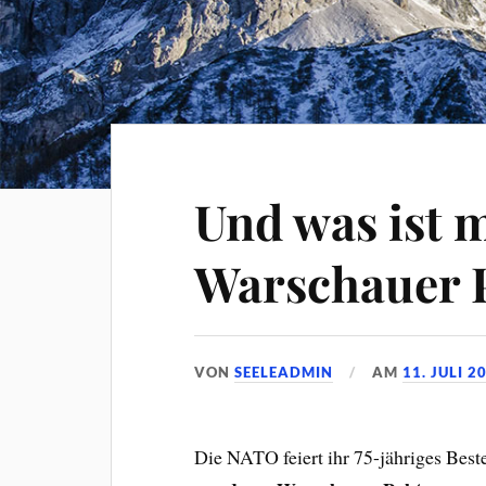
Und was ist 
Warschauer 
VON
SEELEADMIN
AM
11. JULI 2
Die NATO feiert ihr 75-jähriges Best