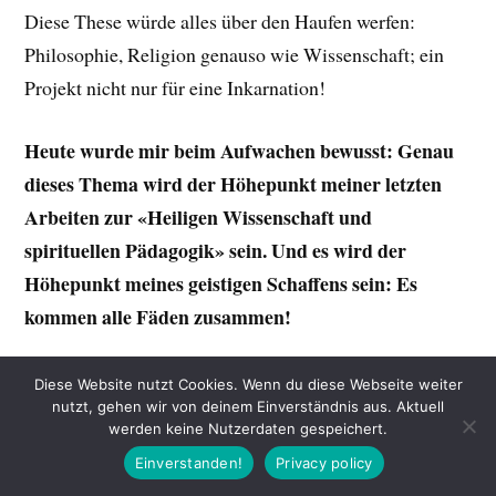
Diese These würde alles über den Haufen werfen:
Philosophie, Religion genauso wie Wissenschaft; ein
Projekt nicht nur für eine Inkarnation!
Heute wurde mir beim Aufwachen bewusst: Genau
dieses Thema wird der Höhepunkt meiner letzten
Arbeiten zur «Heiligen Wissenschaft und
spirituellen Pädagogik» sein. Und es wird der
Höhepunkt meines geistigen Schaffens sein: Es
kommen alle Fäden zusammen!
Ich bitte meine Seele darum, dass sie mir genügend
Diese Website nutzt Cookies. Wenn du diese Webseite weiter
nutzt, gehen wir von deinem Einverständnis aus. Aktuell
Zeit für dieses Lebensprojekt gibt.
Ich spüre sie
werden keine Nutzerdaten gespeichert.
lächelnd antworten:
«An mir soll es nicht liegen! Was
Einverstanden!
Privacy policy
denkst du, wer dich auf diesen Weg gebracht hat?!»